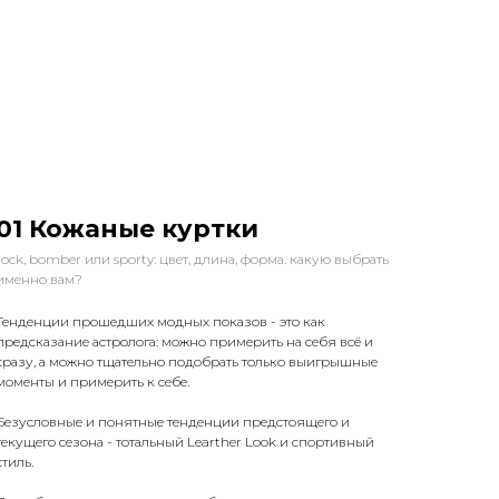
01 Кожаные куртки
rock, bomber или sporty: цвет, длина, форма. какую выбрать
именно вам?
Тенденции прошедших модных показов - это как
предсказание астролога: можно примерить на себя всё и
сразу, а можно тщательно подобрать только выигрышные
моменты и примерить к себе.
Безусловные и понятные тенденции предстоящего и
текущего сезона - тотальный Learther Look и спортивный
стиль.