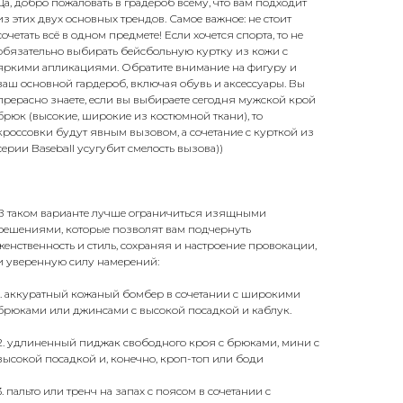
Да, добро пожаловать в градероб всему, что вам подходит
из этих двух основных трендов. Самое важное: не стоит
сочетать всё в одном предмете! Если хочется спорта, то не
обязательно выбирать бейсбольную куртку из кожи с
яркими апликациями. Обратите внимание на фигуру и
ваш основной гардероб, включая обувь и аксессуары. Вы
прерасно знаете, если вы выбираете сегодня мужской крой
брюк (высокие, широкие из костюмной ткани), то
кроссовки будут явным вызовом, а сочетание с курткой из
серии Baseball усугубит смелость вызова))
В таком варианте лучше ограничиться изящными
решениями, которые позволят вам подчернуть
женственность и стиль, сохраняя и настроение провокации,
и уверенную силу намерений:
1. аккуратный кожаный бомбер в сочетании с широкими
брюками или джинсами с высокой посадкой и каблук.
2. удлиненный пиджак свободного кроя с брюками, мини с
высокой посадкой и, конечно, кроп-топ или боди
3. пальто или тренч на запах с поясом в сочетании с