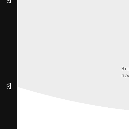
02
Эт
пр
03