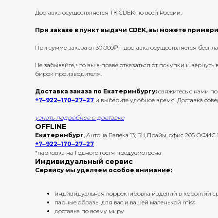
Доставка осуществляется ТК CDEK по всей России.
При заказе в пункт выдачи CDEK, вы можете примерит
При сумме заказа от 30 000₽ - доставка осуществляется беспла
Не забывайте, что вы в праве отказаться от покупки и вернут
бирок производителя.
Доставка заказа по Екатеринбургу:
свяжитесь с нами по
+7‒922‒170‒27‒27
и выберите удобное время. Доставка сов
узнать подробнее о доставке
OFFLINE
Екатеринбург
, Антона Валека 13, БЦ Прайм, офис 205 ОФИС
+7‒922‒170‒27‒27
*парковка на 1 одного гостя предусмотрена
Индивидуальный сервис
Сервису мы уделяем особое внимание:
индивидуальная корректировка изделий в короткий с
парные образы для вас и вашей маленькой miss
доставка по всему миру