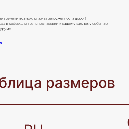
ение времени возможно из-за загруженности дорог)
браз в кофре для транспортировки к вашему важному событию
оуруме
ке