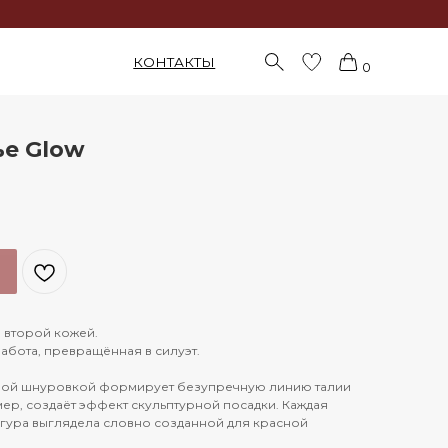
КОНТАКТЫ
0
ье Glow
 второй кожей.
работа, превращённая в силуэт.
щной шнуровкой формирует безупречную линию талии
ер, создаёт эффект скульптурной посадки. Каждая
игура выглядела словно созданной для красной