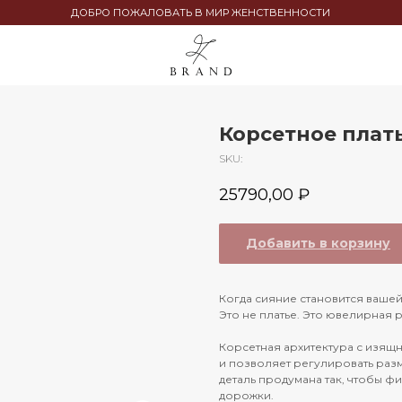
ДОБРО ПОЖАЛОВАТЬ В МИР ЖЕНСТВЕННОСТИ
Корсетное плат
SKU:
25790,00
₽
Добавить в корзину
Когда сияние становится вашей
Это не платье. Это ювелирная 
Корсетная архитектура с изя
и позволяет регулировать разм
деталь продумана так, чтобы ф
дорожки.