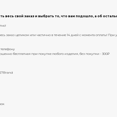
ь весь свой заказ и выбрать то, что вам подошло, а об остал
тно!
ь весь заказ целиком или частично в течение 14 дней с момента оплаты! Пр
 телефону
ершенно бесплатная при покупке любого изделия, без покупки - 300₽
 27Brand
рок