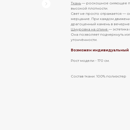
Ткань
— роскошное сияющее по
высокой плотности.
Свет не просто отражается — 
мерцание. При каждом движении
драгоценный камень в вечернем
Шнуровка на спине
— эстетика
Она позволяет подчеркнуть из
утончённости.
Возможен индивидуальный 
Рост модели - 170 см.
Состав ткани: 100% полиэстер