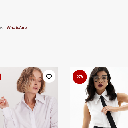
ом -
WhatsApp
-27%