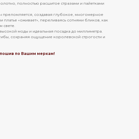
лотно, полностью расшитое стразами и пайетками
он преломляется, создавая глубокое, многомерное
 платье «оживает», переливаясь сотнями бликов, как
 свете.
 высокой моды и идеальная посадка до миллиметра.
гибы, сохраняя ощущение королевской строгости и
пошив по Вашим меркам!