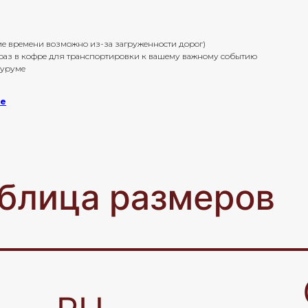
ение времени возможно из-за загруженности дорог)
браз в кофре для транспортировки к вашему важному событию
оуруме
ке