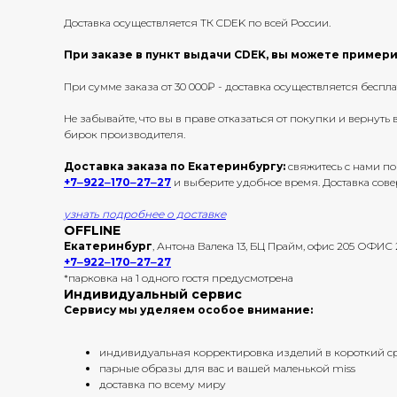
Доставка осуществляется ТК CDEK по всей России.
При заказе в пункт выдачи CDEK, вы можете примерит
При сумме заказа от 30 000₽ - доставка осуществляется беспла
Не забывайте, что вы в праве отказаться от покупки и вернут
бирок производителя.
Доставка заказа по Екатеринбургу:
свяжитесь с нами по
+7‒922‒170‒27‒27
и выберите удобное время. Доставка сов
узнать подробнее о доставке
OFFLINE
Екатеринбург
, Антона Валека 13, БЦ Прайм, офис 205 ОФИС
+7‒922‒170‒27‒27
*парковка на 1 одного гостя предусмотрена
Индивидуальный сервис
Сервису мы уделяем особое внимание:
индивидуальная корректировка изделий в короткий с
парные образы для вас и вашей маленькой miss
доставка по всему миру