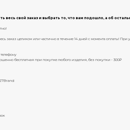
ь весь свой заказ и выбрать то, что вам подошло, а об остал
тно!
ь весь заказ целиком или частично в течение 14 дней с момента оплаты! Пр
 телефону
ершенно бесплатная при покупке любого изделия, без покупки - 300₽
 27Brand
рок