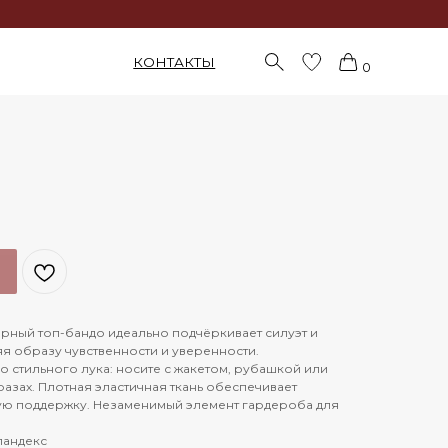
КОНТАКТЫ
0
рный топ-бандо идеально подчёркивает силуэт и
я образу чувственности и уверенности.
 стильного лука: носите с жакетом, рубашкой или
азах. Плотная эластичная ткань обеспечивает
ую поддержку. Незаменимый элемент гардероба для
спандекс