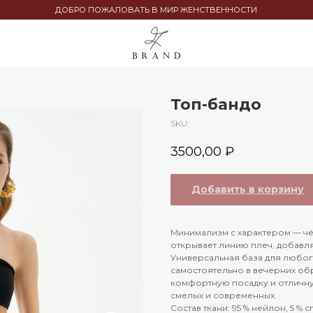
ДОБРО ПОЖАЛОВАТЬ В МИР ЖЕНСТВЕННОСТИ
Топ-бандо
SKU:
3500,00
₽
Добавить в корзину
Минимализм с характером — чё
открывает линию плеч, добавля
Универсальная база для любого
самостоятельно в вечерних обр
комфортную посадку и отличн
смелых и современных.
Состав ткани: 95 % нейлон, 5 % 