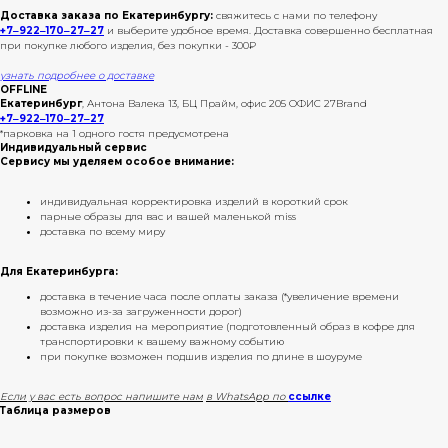
Доставка заказа по Екатеринбургу:
свяжитесь с нами по телефону
+7‒922‒170‒27‒27
и выберите удобное время. Доставка совершенно бесплатная
при покупке любого изделия, без покупки - 300₽
узнать подробнее о доставке
OFFLINE
Екатеринбург
, Антона Валека 13, БЦ Прайм, офис 205 ОФИС 27Brand
+7‒922‒170‒27‒27
*парковка на 1 одного гостя предусмотрена
Индивидуальный сервис
Сервису мы уделяем особое внимание:
индивидуальная корректировка изделий в короткий срок
парные образы для вас и вашей маленькой miss
доставка по всему миру
Для Екатеринбурга:
⁠доставка в течение часа после оплаты заказа (*увеличение времени
возможно из-за загруженности дорог)
⁠доставка изделия на мероприятие (подготовленный образ в кофре для
транспортировки к вашему важному событию
при покупке возможен подшив изделия по длине в шоуруме
Если у вас есть вопрос напишите нам
в WhatsApp по
ссылке
Таблица размеров