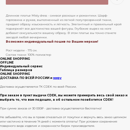
Длинное платье Misty dress - символ роскоши и романтики. Шарф-
горловина и рукав, выполненный из легкой полупрозрачной ткани,
придают образу изысканность и лёгкость. Элегантный и правильный крой
подчеркнёт все достоинства вашей фигуры. Глубокие вырез на ноге
добавит сексуальности вашему образу. В этом платье вы точно станете
звездой любой вечеринки.
Возможен индивидуальный пошив по Вашим меркам!
Рост модели - 175 см.
Состав ткани: 100% полиэстер
ONLINE SHOPPING
OFFLINE
Индивидуальный сервис
Таблица размеров
ONLINE SHOPPING
ДОСТАВКА ПО ВСЕЙ РОССИИ и
миру
Доставка осуществляется ТК CDEK по всей России.
При заказе в пункт выдачи CDEK, вы можете примерить весь свой заказ и
выбрать то, что вам подошло, а об остальном позаботится CDEK!
При сумме заказа от 30 000₽ - доставка осуществляется бесплатно!
Не забывайте, что вы в праве отказаться от покупки и вернуть весь заказ целиком
или частично в течение 14 дней с момента оплаты! При условии сохранения
товарного вида изделия и сохранности бирок производителя.